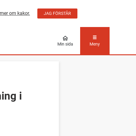
mer om kakor.
JAG FÖRSTÅR
ÅLLET
Min sida
Meny
ing i