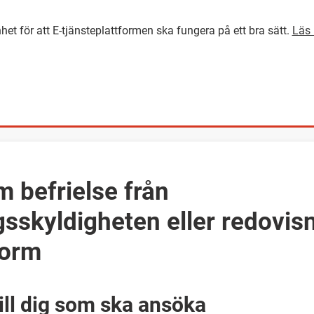
het för att E-tjänsteplattformen ska fungera på ett bra sätt.
Läs 
GÅ DIREKT TILL HUVUDINNEH
 befrielse från
sskyldigheten eller redovisn
form
ill dig som ska ansöka