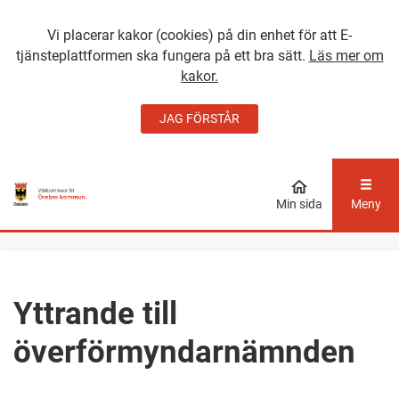
Vi placerar kakor (cookies) på din enhet för att E-
tjänsteplattformen ska fungera på ett bra sätt.
Läs mer om
kakor.
JAG FÖRSTÅR
GÅ DIREKT TILL
HUVUDINNEHÅLLET
Min sida
Meny
Yttrande till
överförmyndarnämnden