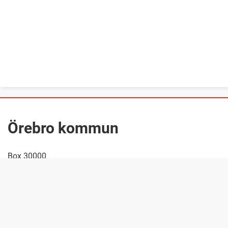
Örebro kommun
Box 30000
70135 Örebro
Org.nr: 212000-1967
Facebook
Instagram