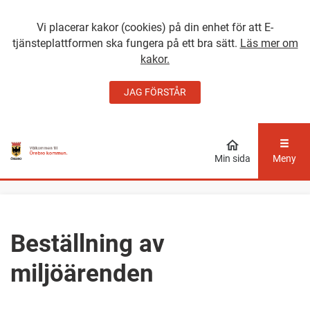
Vi placerar kakor (cookies) på din enhet för att E-
tjänsteplattformen ska fungera på ett bra sätt.
Läs mer om
kakor.
JAG FÖRSTÅR
GÅ DIREKT TILL
HUVUDINNEHÅLLET
Min sida
Meny
Beställning av
miljöärenden