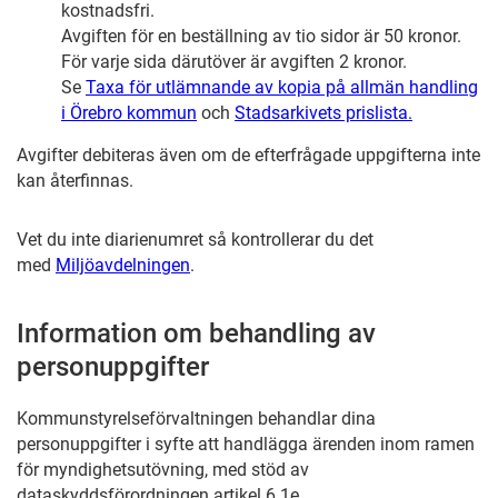
kostnadsfri.
Avgiften för en beställning av tio sidor är 50 kronor.
För varje sida därutöver är avgiften 2 kronor.
Se
Taxa för utlämnande av kopia på allmän handling
i Örebro kommun
och
Stadsarkivets prislista.
Avgifter debiteras även om de efterfrågade uppgifterna inte
kan återfinnas.
Vet du inte diarienumret så kontrollerar du det
med
Miljöavdelningen
.
Information om behandling av
personuppgifter
Kommunstyrelseförvaltningen behandlar dina
personuppgifter i syfte att handlägga ärenden inom ramen
för myndighetsutövning, med stöd av
dataskyddsförordningen artikel 6.1e.