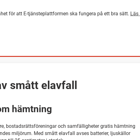
het för att E-tjänsteplattformen ska fungera på ett bra sätt.
Läs 
GÅ DIREKT TILL HUVUDINNEH
v smått elavfall
 om hämtning
re, bostadsrättsföreningar och samfälligheter gratis hämtning
ndes miljörum. Med smått elavfall avses batterier, ljuskällor