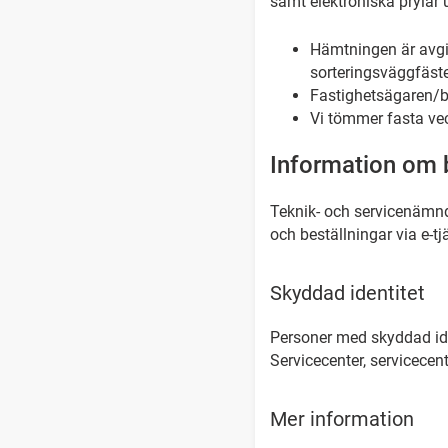
samt elektroniska prylar u
Hämtningen är avgift
sorteringsväggfäste 
Fastighetsägaren/bo
Vi tömmer fasta vec
Information om 
Teknik- och servicenämnd
och beställningar via e-t
Skyddad identitet
Personer med skyddad ide
Servicecenter, servicecen
Mer information