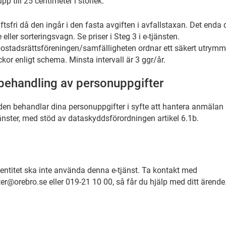
pp till 25 centimeter i storlek.
sfri då den ingår i den fasta avgiften i avfallstaxan. Det enda d
eller sorteringsvagn. Se priser i Steg 3 i e-tjänsten.
stadsrättsföreningen/samfälligheten ordnar ett säkert utrymme 
kor enligt schema. Minsta intervall är 3 ggr/år.
behandling av personuppgifter
en behandlar dina personuppgifter i syfte att hantera anmälan
jänster, med stöd av dataskyddsförordningen artikel 6.1b.
ntitet ska inte använda denna e-tjänst. Ta kontakt med
ter@orebro.se eller 019-21 10 00, så får du hjälp med ditt ärende