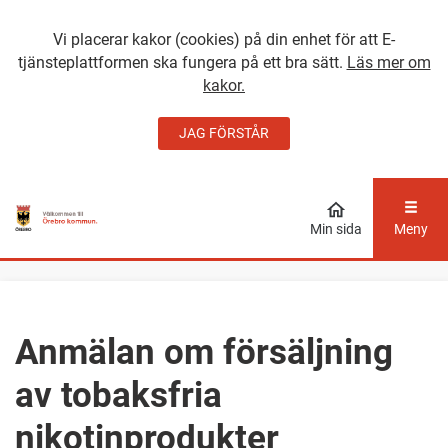
Vi placerar kakor (cookies) på din enhet för att E-
tjänsteplattformen ska fungera på ett bra sätt.
Läs mer om
kakor.
JAG FÖRSTÅR
GÅ DIREKT TILL
HUVUDINNEHÅLLET
Min sida
Meny
Anmälan om försäljning
av tobaksfria
nikotinprodukter